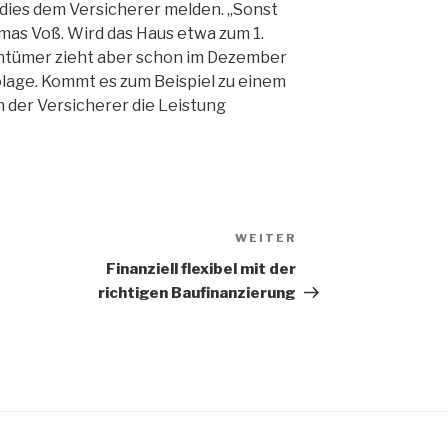
 dies dem Versicherer melden. „Sonst
mas Voß. Wird das Haus etwa zum 1.
gentümer zieht aber schon im Dezember
olage. Kommt es zum Beispiel zu einem
der Versicherer die Leistung
WEITER
Nächster
Beitrag
Finanziell flexibel mit der
richtigen Baufinanzierung