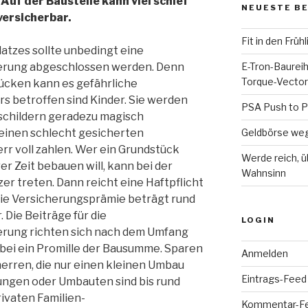
 Auf der Baustelle kann viel schief
NEUESTE B
 versicherbar.
Fit in den Frühl
atzes sollte unbedingt eine
erung abgeschlossen werden. Denn
E-Tron-Baureih
Torque-Vector
ücken kann es gefährliche
s betroffen sind Kinder. Sie werden
PSA Push to 
schildern geradezu magisch
 einen schlecht gesicherten
Geldbörse weg:
rr voll zahlen. Wer ein Grundstück
Werde reich, ü
er Zeit bebauen will, kann bei der
Wahnsinn
r treten. Dann reicht eine Haftpflicht
ie Versicherungsprämie beträgt rund
 Die Beiträge für die
LOGIN
erung richten sich nach dem Umfang
bei ein Promille der Bausumme. Sparen
Anmelden
herren, die nur einen kleinen Umbau
Eintrags-Feed
ungen oder Umbauten sind bis rund
ivaten Familien-
Kommentar-F