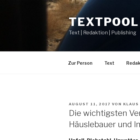
Zum
Inhalt
TEXTPOOL
springen
Text | Redaktion | Publishing
Zur Person
Text
Redakt
VERÖFFENTLICHT
AUGUST 11, 2017
VON
KLAUS
AM
Die wichtigsten Ve
Häuslebauer und I