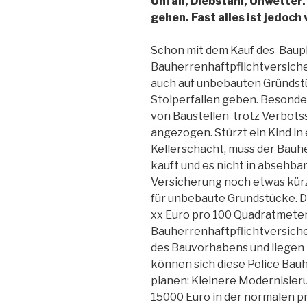
Unfall, Diebstahl, Unwetter.
gehen. Fast alles ist jedoch
Schon mit dem Kauf des Baupl
Bauherrenhaftpflichtversich
auch auf unbebauten Gründst
Stolperfallen geben. Besonder
von Baustellen trotz Verbots
angezogen. Stürzt ein Kind in
Kellerschacht, muss der Bauhe
kauft und es nicht in absehbar
Versicherung noch etwas kürze
für unbebaute Grundstücke. D
xx Euro pro 100 Quadratmeter.
Bauherrenhaftpflichtversich
des Bauvorhabens und liegen 
können sich diese Police Bau
planen: Kleinere Modernisier
15000 Euro in der normalen pr