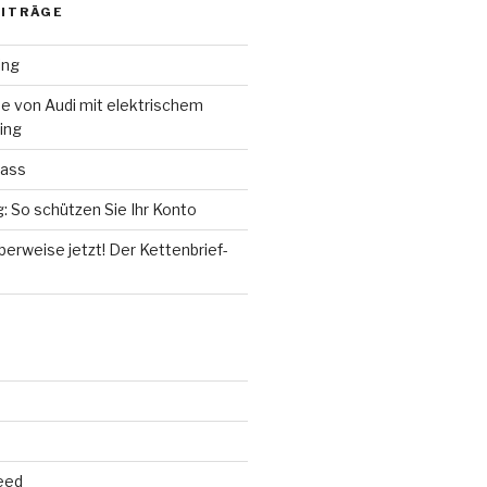
EITRÄGE
ing
e von Audi mit elektrischem
ing
Pass
 So schützen Sie Ihr Konto
berweise jetzt! Der Kettenbrief-
eed