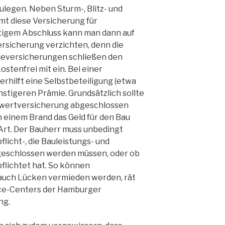
egen. Neben Sturm-, Blitz- und
 diese Versicherung für
itigem Abschluss kann man dann auf
rsicherung verzichten, denn die
eversicherungen schließen den
tenfrei mit ein. Bei einer
hilft eine Selbstbeteiligung (etwa
nstigeren Prämie. Grundsätzlich sollte
euwertversicherung abgeschlossen
 einem Brand das Geld für den Bau
Art. Der Bauherr muss unbedingt
licht-, die Bauleistungs- und
geschlossen werden müssen, oder ob
pflichtet hat. So können
auch Lücken vermieden werden, rät
ice-Centers der Hamburger
ng.