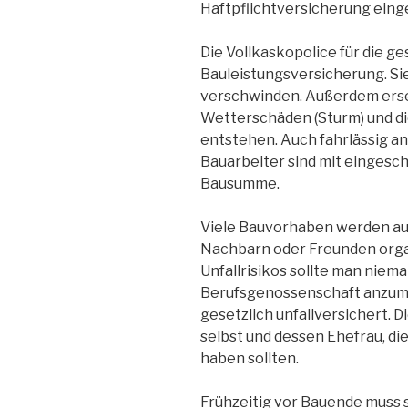
Haftpflichtversicherung eing
Die Vollkaskopolice für die 
Bauleistungsversicherung. Sie
verschwinden. Außerdem erse
Wetterschäden (Sturm) und di
entstehen. Auch fahrlässig a
Bauarbeiter sind mit eingeschl
Bausumme.
Viele Bauvorhaben werden au
Nachbarn oder Freunden orga
Unfallrisikos sollte man niema
Berufsgenossenschaft anzumel
gesetzlich unfallversichert. D
selbst und dessen Ehefrau, di
haben sollten.
Frühzeitig vor Bauende muss s